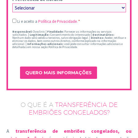
Legal
Li e aceito a
Política de Privacidade.
*
*
Responsável:
Ovoclinic |
Finalidade:
Fornecer as informações ou serviços
solicitados. |
Legitimação:
Consentimento do interessado |
Destinatários:
Nenhum dado será cedido a terceiros, salvo obrigação legal. |
Direitos:
Aceder, retificar e
eliminar os dados, bem como outros direitos, conforme explicado na informação
adicional. |
Informações adicionais:
você pode consultar informações adicionais e
detalhadas em nossa seção Política de Privacidade.
O QUE É A
TRANSFERÊNCIA DE
EMBRIÕES CONGELADOS?
A
transferência de embriões congelados, ou