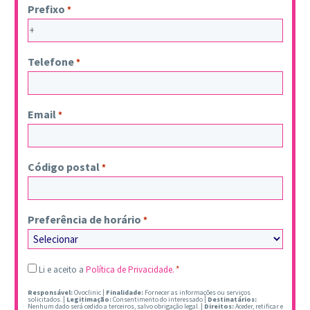
Prefixo
*
Telefone
*
Email
*
Código postal
*
Preferência de horário
*
Legal
Li e aceito a
Política de Privacidade.
*
*
Responsável:
Ovoclinic |
Finalidade:
Fornecer as informações ou serviços
solicitados. |
Legitimação:
Consentimento do interessado |
Destinatários:
Nenhum dado será cedido a terceiros, salvo obrigação legal. |
Direitos:
Aceder, retificar e