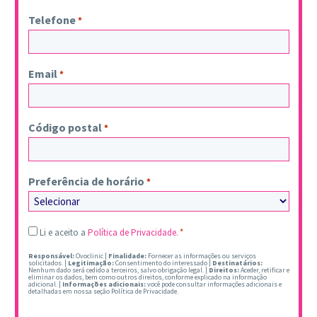
Telefone
*
Email
*
Código postal
*
Preferência de horário
*
Legal
Li e aceito a
Política de Privacidade.
*
*
Responsável:
Ovoclinic |
Finalidade:
Fornecer as informações ou serviços
solicitados. |
Legitimação:
Consentimento do interessado |
Destinatários:
Nenhum dado será cedido a terceiros, salvo obrigação legal. |
Direitos:
Aceder, retificar e
eliminar os dados, bem como outros direitos, conforme explicado na informação
adicional. |
Informações adicionais:
você pode consultar informações adicionais e
detalhadas em nossa seção Política de Privacidade.