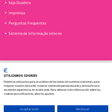
Seja Doadora
Imprensa
Perguntas Frequentes
Sistema de informação interno
UTILIZAMOS COOKIES
Podemos utilizarlas para el análisis de los datos de nuestros visitantes, para
mejorar nuestro sitio web, mostrar contenido personalizado y brindarle una
excelente experiencia en el sitio web. Para obtener más información sobre las
Política de cookies
Aviso Legal e Privacidade
cookies que utilizamos, abre los ajustes.
Contato
Aceptar todo
Rechazar