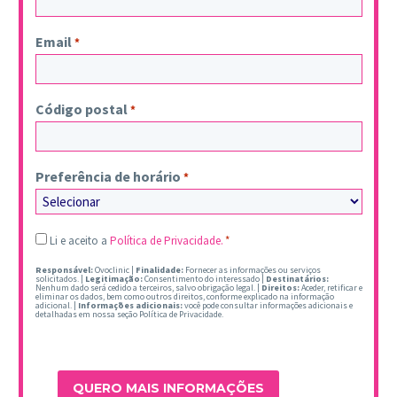
Email
*
Código postal
*
Preferência de horário
*
Legal
Li e aceito a
Política de Privacidade.
*
*
Responsável:
Ovoclinic |
Finalidade:
Fornecer as informações ou serviços
solicitados. |
Legitimação:
Consentimento do interessado |
Destinatários:
Nenhum dado será cedido a terceiros, salvo obrigação legal. |
Direitos:
Aceder, retificar e
eliminar os dados, bem como outros direitos, conforme explicado na informação
adicional. |
Informações adicionais:
você pode consultar informações adicionais e
detalhadas em nossa seção Política de Privacidade.