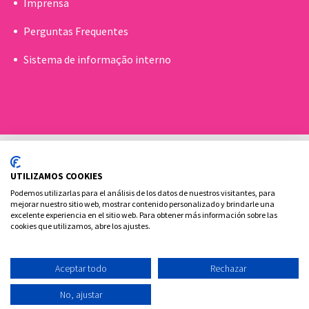
Imprensa
Perguntas Frequentes
Sistema de informação interno
UTILIZAMOS COOKIES
Podemos utilizarlas para el análisis de los datos de nuestros visitantes, para
mejorar nuestro sitio web, mostrar contenido personalizado y brindarle una
excelente experiencia en el sitio web. Para obtener más información sobre las
Política de cookies
Aviso Legal e Privacidade
cookies que utilizamos, abre los ajustes.
Contato
Aceptar todo
Rechazar
Ovoclinic ©2026
No, ajustar