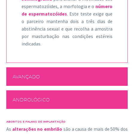
espermatozóides, a morfologia e o
número
de espermatozóides
. Este teste exige que
o parceiro mantenha dois a três dias de
abstinência sexual e que recolha a amostra
por masturbação nas condições estéreis
indicadas.
AVANÇADO
ANDROLÓGICO
ABORTOS E FALHAS DE IMPLANTAÇÃO
As
alterações no embrião
são a causa de mais de 50% dos