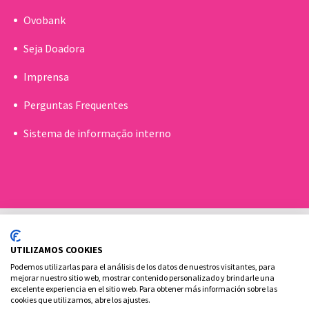
Ovobank
Seja Doadora
Imprensa
Perguntas Frequentes
Sistema de informação interno
UTILIZAMOS COOKIES
Podemos utilizarlas para el análisis de los datos de nuestros visitantes, para
mejorar nuestro sitio web, mostrar contenido personalizado y brindarle una
excelente experiencia en el sitio web. Para obtener más información sobre las
Política de cookies
Aviso Legal e Privacidade
cookies que utilizamos, abre los ajustes.