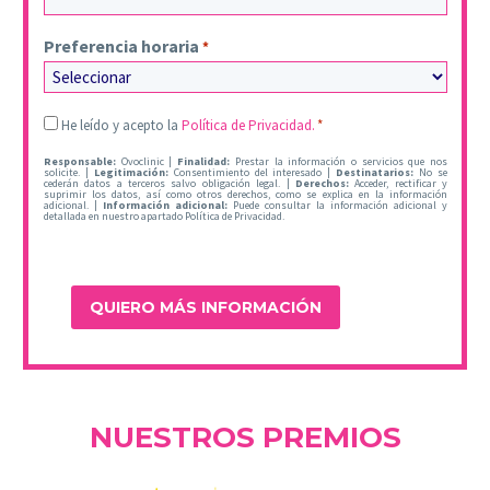
Preferencia horaria
*
Legal
He leído y acepto la
Política de Privacidad.
*
*
Responsable:
Ovoclinic |
Finalidad:
Prestar la información o servicios que nos
solicite. |
Legitimación:
Consentimiento del interesado |
Destinatarios:
No se
cederán datos a terceros salvo obligación legal. |
Derechos:
Acceder, rectificar y
suprimir los datos, así como otros derechos, como se explica en la información
adicional. |
Información adicional:
Puede consultar la información adicional y
detallada en nuestro apartado Política de Privacidad.
NUESTROS PREMIOS