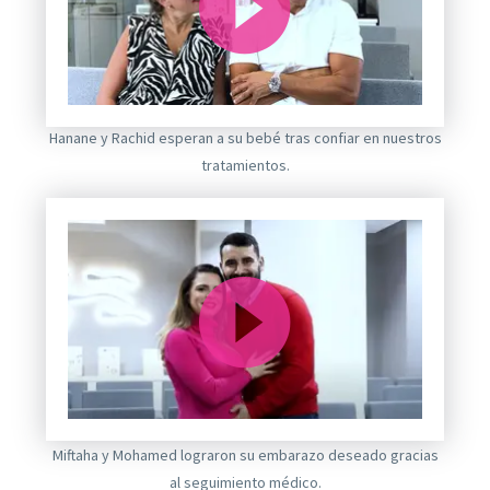
Reproductor
Hanane y Rachid esperan a su bebé tras confiar en nuestros
de
tratamientos.
vídeo
Reproductor
Miftaha y Mohamed lograron su embarazo deseado gracias
de
al seguimiento médico.
vídeo