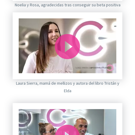
Noelia y Rosa, agradecidas tras conseguir su beta positiva
de
vídeo
Reproductor
Laura Sierra, mamá de mellizos y autora del libro Tristán y
de
Elda
vídeo