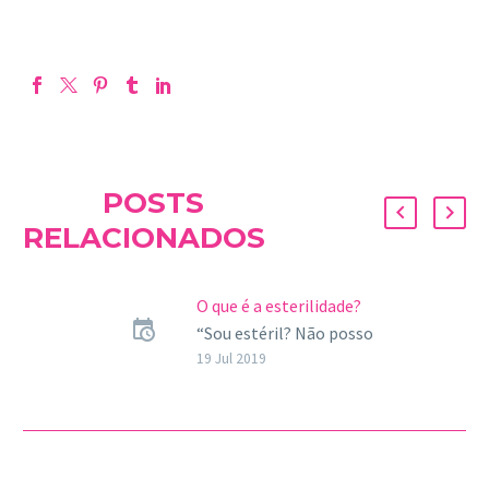
POSTS
RELACIONADOS
O que é a esterilidade?
“Sou estéril? Não posso
conceber um filho?”. É a
19 Jul 2019
temida pergunta à que
devem se enfrentar
numerosos casais quando
não…