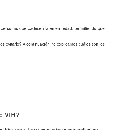
as personas que padecen la enfermedad, permitiendo que
s evitarlo? A continuación, te explicamos cuáles son los
E VIH?
r hijos sanos. Eso sí, es muy importante realizar una