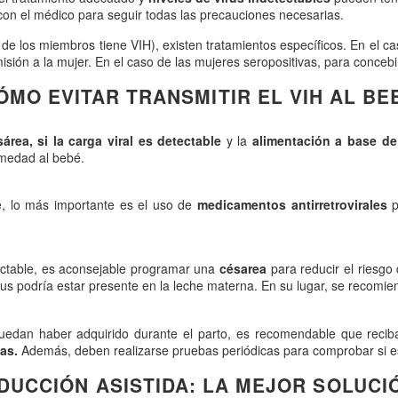
con el médico para seguir todas las precauciones necesarias.
de los miembros tiene VIH), existen tratamientos específicos. En el 
sión a la mujer. En el caso de las mujeres seropositivas, para concebir
ÓMO EVITAR TRANSMITIR EL VIH AL BE
área, si la carga viral es detectable
y la
alimentación a base de
rmedad al bebé.
bé, lo más importante es el uso de
medicamentos antirretrovirales
p
tectable, es aconsejable programar una
césarea
para reducir el riesgo 
us podría estar presente en la leche materna. En su lugar, se recomi
puedan haber adquirido durante el parto, es recomendable que reci
nas.
Además, deben realizarse pruebas periódicas para comprobar si e
UCCIÓN ASISTIDA: LA MEJOR SOLUCI