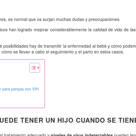
adres, es normal que os surjan muchas dudas y preocupaciones.
icos han logrado mejorar considerablemente la calidad de vida de l
 posibilidades hay de transmitir la enfermedad al bebé y cómo podemo
y cómo se llevan a cabo el seguimiento y el parto en estos casos.
ón para parejas con VIH
UEDE TENER UN HIJO CUANDO SE TIEN
n el tratamiento adecuado y
niveles de virus indetectables
pueden tene