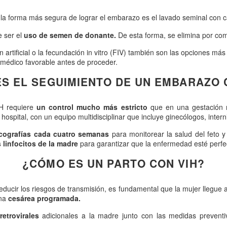
la forma más segura de lograr el embarazo es el lavado seminal con ca
e ser el
uso de semen de donante.
De esta forma, se elimina por comp
n artificial o la fecundación in vitro (FIV) también son las opciones más
 médico favorable antes de proceder.
S EL SEGUIMIENTO DE UN EMBARAZO 
H requiere
un control mucho más estricto
que en una gestación 
ospital, con un equipo multidisciplinar que incluye ginecólogos, intern
ecografías cada cuatro semanas
para monitorear la salud del feto y
s linfocitos de la madre
para garantizar que la enfermedad esté perfe
¿CÓMO ES UN PARTO CON VIH?
ducir los riesgos de transmisión, es fundamental que la mujer llegue al 
una
cesárea programada.
etrovirales
adicionales a la madre junto con las medidas preventiv