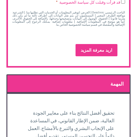
Legal
قد قرأت وقبلت كل سياسة الخصوصية
*
*
الباحث الرئيسي: Ovoclinic | الغرض: لتوفير المعلومات أو الخدمات التي تطلبها منا. | الشرعية:
موافقة الطرف المعني | المستلمون: لن يتم نقل البيانات إلى أطراف ثالثة ما لم يكن ذلك
ملزما قانونا. | الحقوق: الوصول إلى البيانات وتصحيحها وحذفها، بالإضافة إلى الحقوق الأخرى،
كما هو موضح في المعلومات الإضافية. | معلومات إضافية: يمكنك الرجوع إلى المعلومات
الإضافية والمفصلة في قسم سياسة الخصوصية الخاص بنا.
المهمة
تحقيق أفضل النتائج بناء على معايير الجودة
العالية، ضمن الإطار القانوني، في المساعدة
على الإنجاب البشري والتبرع بالأمشاج. العمل
دائماً على التحسين المستمر. تقديم أفضل