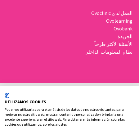
العمل لدى Ovoclinic
Ovolearning
Ovobank
الجريدة
الأسئلة الأكثر طرحاً
نظام المعلومات الداخلي
UTILIZAMOS COOKIES
Podemos utilizarlas para el análisis de los datos de nuestros visitantes, para
mejorar nuestro sitio web, mostrar contenido personalizado y brindarle una
excelente experiencia en el sitio web. Para obtener más información sobre las
سياسة ملفات تعريف الارتباط
الإشعار القانوني والخصوصية
cookies que utilizamos, abre los ajustes.
الاتصال بنا