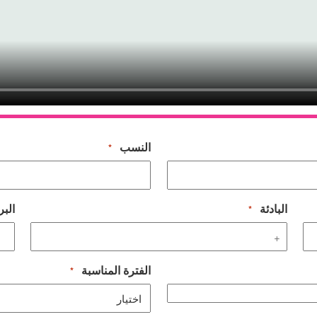
النسب
*
البادئة
البر
*
الفترة المناسبة
*