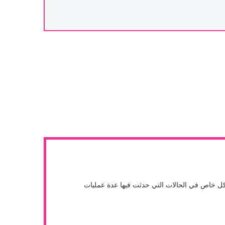
الاستفادة من مزايا حاضنة Time Lapse. ومع ذلك، فإنها توصف بشكل خاص في الحالات التي حدثت فيها عدة عمليات