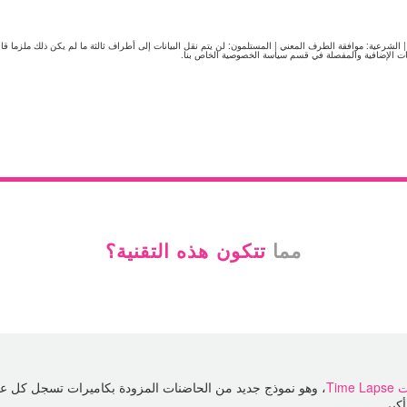
ات التي تطلبها منا. | الشرعية: موافقة الطرف المعني | المستلمون: لن يتم نقل البيانات إلى أطراف ثالثة ما لم يكن ذلك م
مات الإضافية والمفصلة في قسم سياسة الخصوصية الخاص بنا.
مما
تتكون هذه التقنية؟
ت
Time Lapse
، وهو نموذج جديد من الحاضنات المزودة بكاميرات تسجل كل عمل
أكبر.