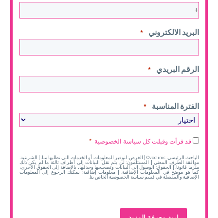
البريد الالكتروني
*
الرقم البريدي
*
الفترة المناسبة
*
Legal
قد قرأت وقبلت كل سياسة الخصوصية
*
*
الباحث الرئيسي: Ovoclinic | الغرض: لتوفير المعلومات أو الخدمات التي تطلبها منا. | الشرعية:
موافقة الطرف المعني | المستلمون: لن يتم نقل البيانات إلى أطراف ثالثة ما لم يكن ذلك
ملزما قانونا. | الحقوق: الوصول إلى البيانات وتصحيحها وحذفها، بالإضافة إلى الحقوق الأخرى،
كما هو موضح في المعلومات الإضافية. | معلومات إضافية: يمكنك الرجوع إلى المعلومات
الإضافية والمفصلة في قسم سياسة الخصوصية الخاص بنا.