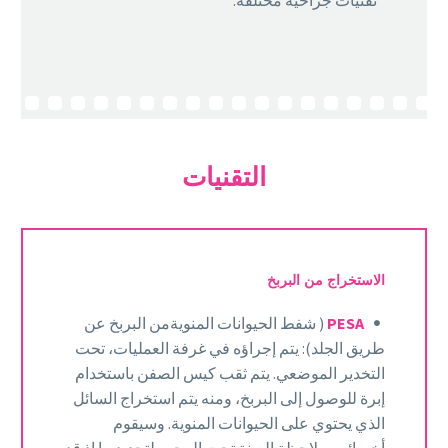
تقنيات جراحية مختلفة.
التقنيات
الاستخراج من البربخ
PESA
( شفط الحيوانات المنويةمن البربخ عن
طريق الجلد): يتم إجراؤه في غرفة العمليات، تحت
التخدير الموضعي. يتم ثقب كيس الصفن باستخدام
إبرة للوصول إلى البربخ، ومنه يتم استخراج السائل
الذي يحتوي على الحيوانات المنوية. وسيقوم
أخصائي بملاحظة العينة تحت المجهر لتحديد ما اذ قد