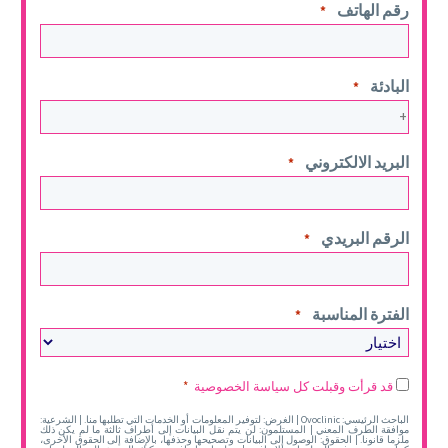
رقم الهاتف
*
البادئة
*
البريد الالكتروني
*
الرقم البريدي
*
الفترة المناسبة
*
Legal
قد قرأت وقبلت كل سياسة الخصوصية
*
*
الباحث الرئيسي: Ovoclinic | الغرض: لتوفير المعلومات أو الخدمات التي تطلبها منا. | الشرعية:
موافقة الطرف المعني | المستلمون: لن يتم نقل البيانات إلى أطراف ثالثة ما لم يكن ذلك
ملزما قانونا. | الحقوق: الوصول إلى البيانات وتصحيحها وحذفها، بالإضافة إلى الحقوق الأخرى،