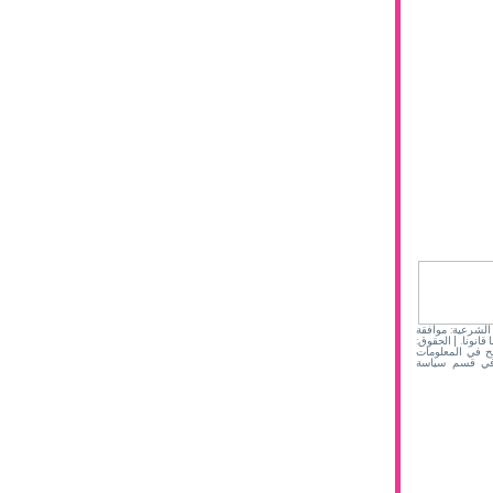
منا. | الشرعية: موافقة
انونا. | الحقوق:
ضح في المعلومات
ة في قسم سياسة