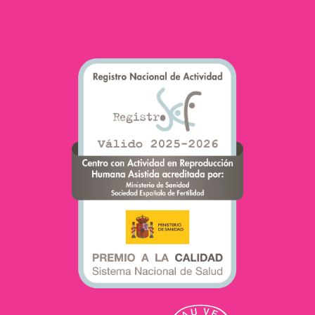
existe uma
contrapartida…