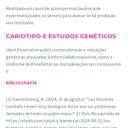
Realizada em casos de azoospermia (ausência de
espermatozoides no sêmen) para avaliar se há produção
nos testículos.
CARIOTIPO E ESTUDOS GENÉTICOS
Identificam alterações cromossômicas e mutações
genéticas associadas à infertilidade masculina, como a
síndrome de Klinefelter ou microdeleções no cromossomo
Y.
BIBLIOGRAFÍA
(1) Hammarberg, K. (2024, 21 de agosto). *Los hombres
también tienen reloj biológico: estos son los problemas
derivados de tener un padre mayor*. El País. Recuperado de
https://elpais.com/salud-y-bienestar/2024-08-21/los-
hombres-tambien-tienen-reloj-biologico-estos-son-los-