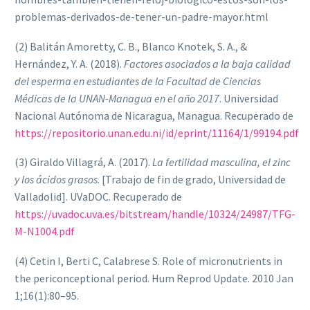
problemas-derivados-de-tener-un-padre-mayor.html
(2) Balitán Amoretty, C. B., Blanco Knotek, S. A., &
Hernández, Y. A. (2018).
Factores asociados a la baja calidad
del esperma en estudiantes de la Facultad de Ciencias
Médicas de la UNAN-Managua en el año 2017
. Universidad
Nacional Autónoma de Nicaragua, Managua. Recuperado de
https://repositorio.unan.edu.ni/id/eprint/11164/1/99194.pdf
(3) Giraldo Villagrá, A. (2017).
La fertilidad masculina, el zinc
y los ácidos grasos
. [Trabajo de fin de grado, Universidad de
Valladolid]. UVaDOC. Recuperado de
https://uvadoc.uva.es/bitstream/handle/10324/24987/TFG-
M-N1004.pdf
(4) Cetin I, Berti C, Calabrese S. Role of micronutrients in
the periconceptional period. Hum Reprod Update. 2010 Jan
1;16(1):80–95.