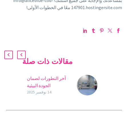
بمساعدتك والإجابة على جميع أسئلتك! info@aliceblue-cod-
147901.hostingersite.com معًا في الخطوات الأولى!
مقالات ذات صلة
آخر التطورات لضمان
الجودة البيئية
في مختبرات أوفوكلينيك،
14 نوفمبر 2025
يعمل المحترفون ذوو
التأهيل العالي بلا كلل
لتقديم أفضل وأعلى
معدلات النجاح في العلاجات