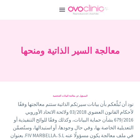
معالجة السير الذاتية ومنحها
المسؤول عن معالجة البيانات الشخصية
نود أن نُبلّغكم بأن بيانات سيرتكم الذاتية ستتم معالجتها وفقًا
لأحكام القانون العضوي 03/2018 ولائحة الاتحاد الأوروبي
679/2016 بشأن حماية البيانات، وكذلك وفقًا للوائح التنفيذية أو
التعديلية الخاصة بها، وفي حال وجودها، أو استبدالها، وستُضمَّن
في ملف معالجة يكون مسؤولًا عنه FIV MARBELLA، S.L. بعنوان