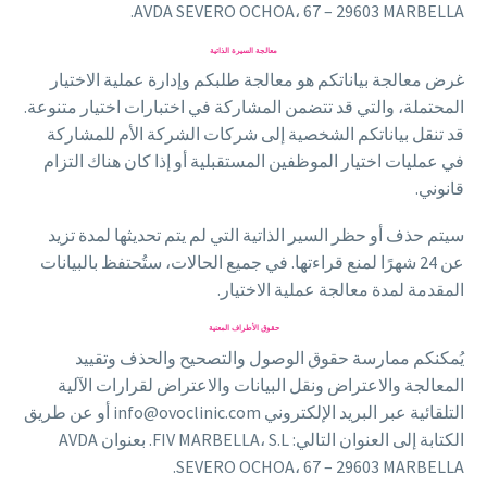
AVDA SEVERO OCHOA، 67 – 29603 MARBELLA.
معالجة السيرة الذاتية
غرض معالجة بياناتكم هو معالجة طلبكم وإدارة عملية الاختيار
المحتملة، والتي قد تتضمن المشاركة في اختبارات اختيار متنوعة.
قد تنقل بياناتكم الشخصية إلى شركات الشركة الأم للمشاركة
في عمليات اختيار الموظفين المستقبلية أو إذا كان هناك التزام
قانوني.
سيتم حذف أو حظر السير الذاتية التي لم يتم تحديثها لمدة تزيد
عن 24 شهرًا لمنع قراءتها. في جميع الحالات، ستُحتفظ بالبيانات
المقدمة لمدة معالجة عملية الاختيار.
حقوق الأطراف المعنية
يُمكنكم ممارسة حقوق الوصول والتصحيح والحذف وتقييد
المعالجة والاعتراض ونقل البيانات والاعتراض لقرارات الآلية
التلقائية عبر البريد الإلكتروني info@ovoclinic.com أو عن طريق
الكتابة إلى العنوان التالي: FIV MARBELLA، S.L. بعنوان AVDA
SEVERO OCHOA، 67 – 29603 MARBELLA.