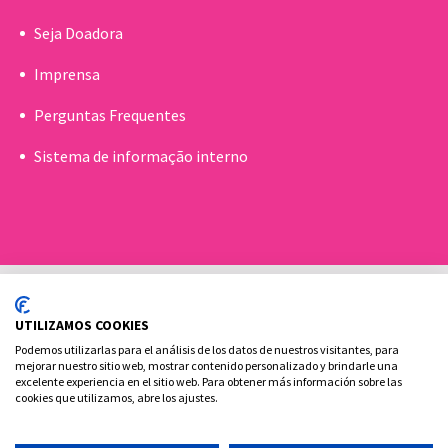
Seja Doadora
Imprensa
Perguntas Frequentes
Sistema de informação interno
UTILIZAMOS COOKIES
Podemos utilizarlas para el análisis de los datos de nuestros visitantes, para
mejorar nuestro sitio web, mostrar contenido personalizado y brindarle una
excelente experiencia en el sitio web. Para obtener más información sobre las
Política de cookies
Aviso Legal e Privacidade
cookies que utilizamos, abre los ajustes.
Contato