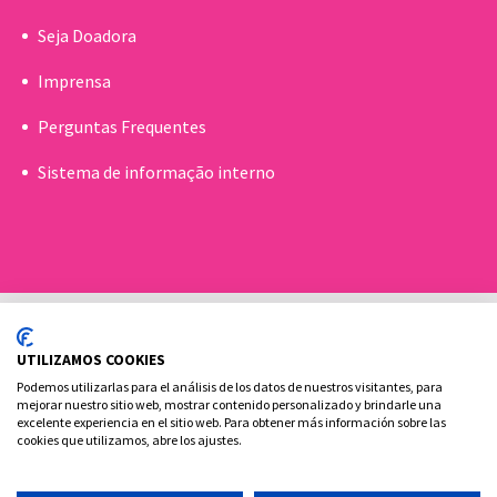
Seja Doadora
Imprensa
Perguntas Frequentes
Sistema de informação interno
UTILIZAMOS COOKIES
Podemos utilizarlas para el análisis de los datos de nuestros visitantes, para
mejorar nuestro sitio web, mostrar contenido personalizado y brindarle una
excelente experiencia en el sitio web. Para obtener más información sobre las
Política de cookies
Aviso Legal e Privacidade
cookies que utilizamos, abre los ajustes.
Contato