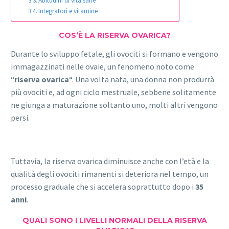
Abitudini di vita sane
Integratori e vitamine
COS’È LA RISERVA OVARICA?
Durante lo sviluppo fetale, gli ovociti si formano e vengono
immagazzinati nelle ovaie, un fenomeno noto come
“
riserva ovarica
“. Una volta nata, una donna non produrrà
più ovociti e, ad ogni ciclo mestruale, sebbene solitamente
ne giunga a maturazione soltanto uno, molti altri vengono
persi.
Tuttavia, la riserva ovarica diminuisce anche con l’età e la
qualità degli ovociti rimanenti si deteriora nel tempo, un
processo graduale che si accelera soprattutto dopo i
35
anni
.
QUALI SONO I LIVELLI NORMALI DELLA RISERVA