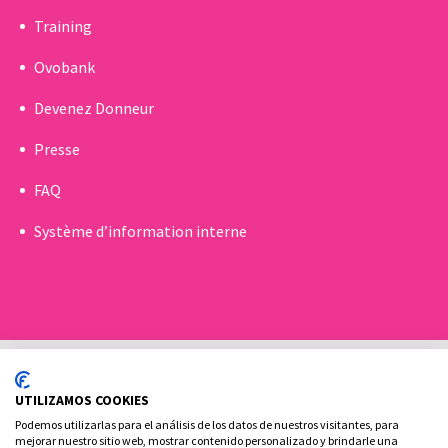
Training
Ovobank
Devenez Donneur
Presse
FAQ
Système d’information interne
UTILIZAMOS COOKIES
Podemos utilizarlas para el análisis de los datos de nuestros visitantes, para
mejorar nuestro sitio web, mostrar contenido personalizado y brindarle una