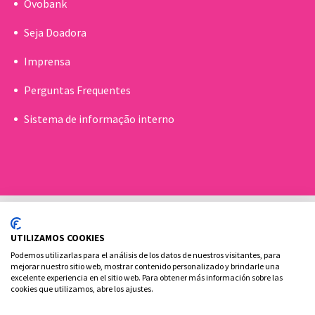
Ovobank
Seja Doadora
Imprensa
Perguntas Frequentes
Sistema de informação interno
UTILIZAMOS COOKIES
Podemos utilizarlas para el análisis de los datos de nuestros visitantes, para
mejorar nuestro sitio web, mostrar contenido personalizado y brindarle una
excelente experiencia en el sitio web. Para obtener más información sobre las
Política de cookies
Aviso Legal e Privacidade
cookies que utilizamos, abre los ajustes.
Contato