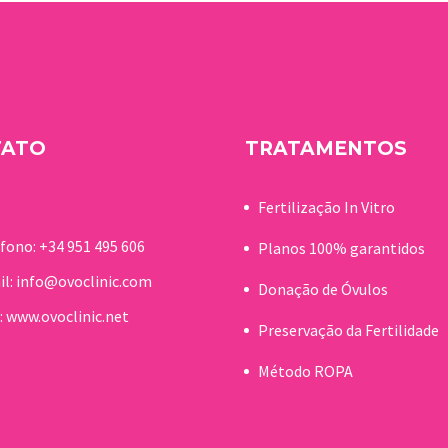
realizados 12.070
assistida, uma re
tratamentos em
que foi reafirmad
pacientes estrangeiros
28…
na Espanha, dos quais
mais…
TATO
TRATAMENTOS
Fertilização In Vitro
éfono:
+34 951 495 606
Planos 100% garantidos
il:
info@ovoclinic.com
Donação de Óvulos
:
www.ovoclinic.net
Preservação da Fertilidade
Método ROPA