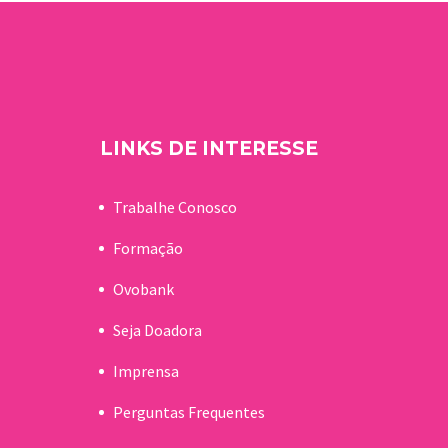
alidade
capacidade de
a no dia
investigação e de
contribuir com valor para
a comunidade científica.
LINKS DE INTERESSE
Trabalhe Conosco
Formação
Ovobank
Seja Doadora
Imprensa
Perguntas Frequentes