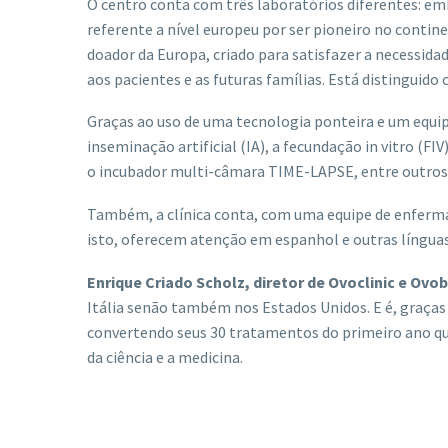
O centro conta com três laboratórios diferentes: embr
referente a nível europeu por ser pioneiro no conti
doador da Europa, criado para satisfazer a necessid
aos pacientes e as futuras famílias. Está distinguido
Graças ao uso de uma tecnologia ponteira e um equip
inseminação artificial (IA), a fecundação in vitro (F
o incubador multi-câmara TIME-LAPSE, entre outros
Também, a clínica conta, com uma equipe de enfermar
isto, oferecem atenção em espanhol e outras línguas 
Enrique Criado Scholz, diretor de Ovoclin
ic e Ovo
Itália senão também nos Estados Unidos. E é, graças
convertendo seus 30 tratamentos do primeiro ano qu
da ciência e a medicina.