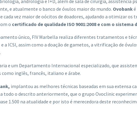
iologia, andrologia e I+D, além de sala de cirurgia, assistência p
nente, e atualmente o banco de óvulos maior do mundo.
Ovobank
é
ade cada vez maior de oócitos de doadores, ajudando a otimizar os
 com o
certificado de qualidade ISO 9001:2008 e com o sistema 
amento único, FIV Marbella realiza diferentes tratamentos e técni
IV) e a ICSI, assim como a doação de gametos, a vitrificação de óv
.
ia e um Departamento Internacional especializado, que assistem a
como inglês, francês, italiano e árabe.
bank,
implantou as melhores técnicas baseadas em sua extensa car
 a todo o descrito anteriormente, que o grupo Ovoclinic experime
ase 1.500 na atualidade e por isto é merecedora deste reconhecim