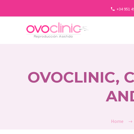
+34 951 4
OVOCLINIC,
AN
Home