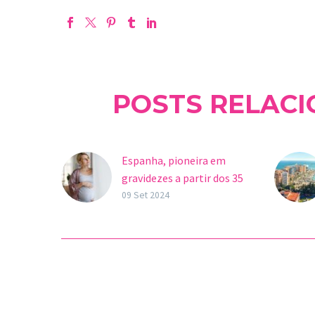
POSTS RELAC
Espanha, pioneira em
gravidezes a partir dos 35
anos
09 Set 2024
Nos últimos anos, a idade
da maternidade tem sido
cada vez mais adiada na
Espanha, devido a fatores
tanto culturais…