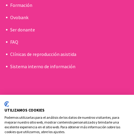
Formación
Ovobank
Ser donante
FAQ
Clínicas de reproducción asistida
Sistema interno de información
UTILIZAMOS COOKIES
Podemos utilizarlas para el análisis de los datos de nuestros visitantes, para
mejorar nuestro sitio web, mostrar contenido personalizado y brindarle una
excelente experiencia en el sitio web. Para obtener más información sobre las
cookies que utilizamos, abre los ajustes.