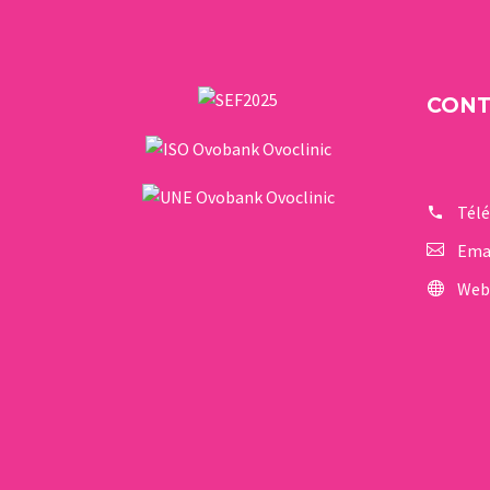
CON
Tél
Ema
Web