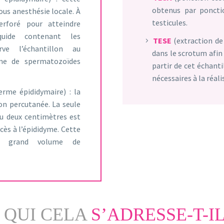
obtenus par ponctio
ous anesthésie locale. À
testicules.
erforé pour atteindre
quide contenant les
TESE
(extraction de 
rve l’échantillon au
dans le scrotum afin 
me de spermatozoïdes
partir de cet échanti
nécessaires à la réal
erme épididymaire) : la
ion percutanée. La seule
 ou deux centimètres est
ccès à l’épididyme. Cette
s grand volume de
 QUI CELA
S’ADRESSE-T-IL