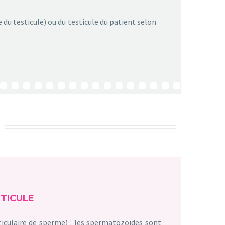
 du testicule) ou du testicule du patient selon
STICULE
iculaire de sperme) : les spermatozoïdes sont