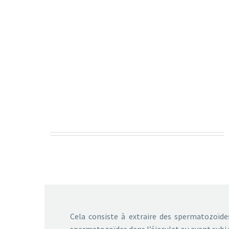
Cela consiste à extraire des spermatozoïde
spermatozoïdes dans l’éjaculat ou ayant subi