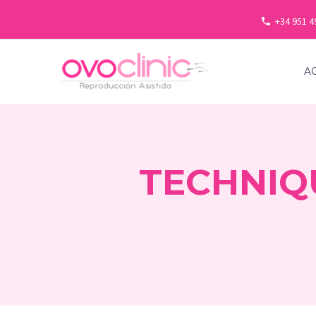
+34 951 4
A
TECHNIQ