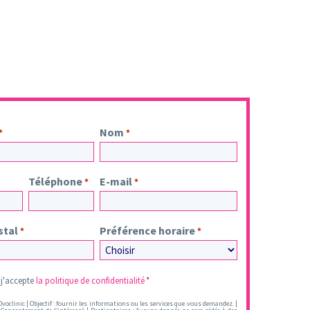
Nom
*
*
Téléphone
E-mail
*
*
stal
Préférence horaire
*
*
t j'accepte
la politique de confidentialité
*
voclinic | Objectif : fournir les informations ou les services que vous demandez. |