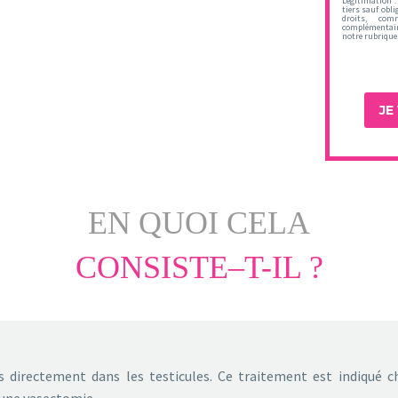
Légitimation :
tiers sauf obli
droits, com
complémentaire
notre rubrique 
EN QUOI CELA
CONSISTE–T-IL ?
s directement dans les testicules. Ce traitement est indiqué 
 une vasectomie.