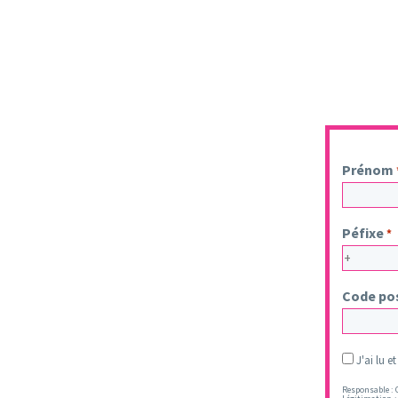
Prénom
Péfixe
*
Code po
Legal
J'ai lu e
*
Responsable : O