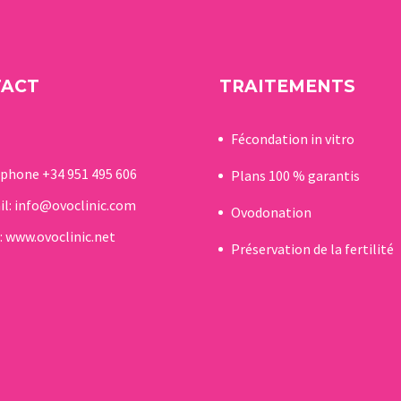
TACT
TRAITEMENTS
Fécondation in vitro
éphone
+34 951 495 606
Plans 100 % garantis
il:
info@ovoclinic.com
Ovodonation
:
www.ovoclinic.net
Préservation de la fertilité