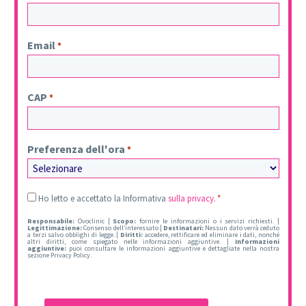
Email
*
CAP
*
Preferenza dell'ora
*
Legal
Ho letto e accettato la Informativa
sulla privacy.
*
*
Responsabile:
Ovoclinic |
Scopo:
fornire le informazioni o i servizi richiesti. |
Legittimazione:
Consenso dell’interessato |
Destinatari:
Nessun dato verrà ceduto
a terzi salvo obblighi di legge. |
Diritti:
accedere, rettificare ed eliminare i dati, nonché
altri diritti, come spiegato nelle informazioni aggiuntive. |
Informazioni
aggiuntive:
puoi consultare le informazioni aggiuntive e dettagliate nella nostra
sezione Privacy Policy.