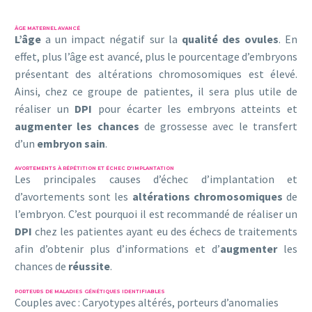
ÂGE MATERNEL AVANCÉ
L’âge
a un impact négatif sur la
qualité des ovules
. En
effet, plus l’âge est avancé, plus le pourcentage d’embryons
présentant des altérations chromosomiques est élevé.
Ainsi, chez ce groupe de patientes, il sera plus utile de
réaliser un
DPI
pour écarter les embryons atteints et
augmenter les chances
de grossesse avec le transfert
d’un
embryon sain
.
AVORTEMENTS À RÉPÉTITION ET ÉCHEC D’IMPLANTATION
Les principales causes d’échec d’implantation et
d’avortements sont les
altérations
chromosomiques
de
l’embryon. C’est pourquoi il est recommandé de réaliser un
DPI
chez les patientes ayant eu des échecs de traitements
afin d’obtenir plus d’informations et d’
augmenter
les
chances de
réussite
.
PORTEURS DE MALADIES GÉNÉTIQUES IDENTIFIABLES
Couples avec : Caryotypes altérés, porteurs d’anomalies