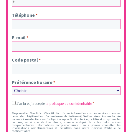
Téléphone
*
E-mail
*
Code postal
*
Préférence horaire
*
Legal
J'ai lu et j'accepte
la politique de confidentialité
*
*
Responsable : Ovoclinic | Objectif : fournir les informations ou les services que vous
demandez. | Légitimation : Consentement de l’intéressé | Destinataires : Aucune donnée
ne sera cédée à des tiers sauf obligation légale. Droits : Accéder, rectifier et supprimer les
données, ainsi que d’autres droits, comme expliqué dans les informations
complémentaires. Informations complémentaires : Vous pouvez consulter les
informations complémentaires et détaillées dans notre rubrique Politique de
confidentialité.