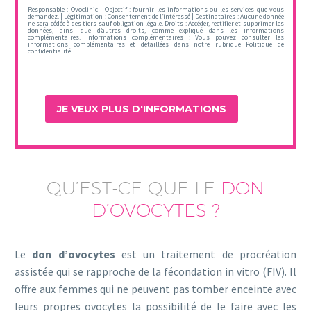
*
Responsable : Ovoclinic | Objectif : fournir les informations ou les services que vous
demandez. | Légitimation : Consentement de l’intéressé | Destinataires : Aucune donnée
ne sera cédée à des tiers sauf obligation légale. Droits : Accéder, rectifier et supprimer les
données, ainsi que d’autres droits, comme expliqué dans les informations
complémentaires. Informations complémentaires : Vous pouvez consulter les
informations complémentaires et détaillées dans notre rubrique Politique de
confidentialité.
QU’EST-CE QUE LE
DON
D’OVOCYTES ?
Le
don d’ovocytes
est un traitement de procréation
assistée qui se rapproche de la fécondation in vitro (FIV). Il
offre aux femmes qui ne peuvent pas tomber enceinte avec
leurs propres ovocytes la possibilité de le faire avec les