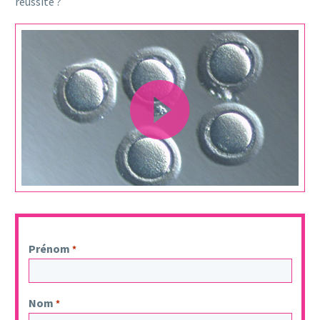
réussite ?
Lecteur
vidéo
Prénom
*
Nom
*