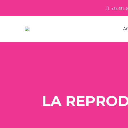
+34 951 4
A
LA REPROD