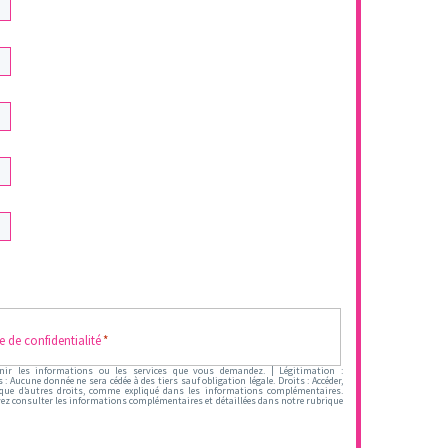
e de confidentialité
*
urnir les informations ou les services que vous demandez. | Légitimation :
: Aucune donnée ne sera cédée à des tiers sauf obligation légale. Droits : Accéder,
i que d’autres droits, comme expliqué dans les informations complémentaires.
z consulter les informations complémentaires et détaillées dans notre rubrique