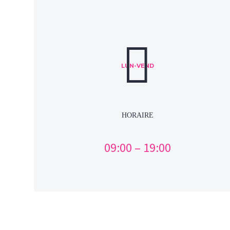


LUN-VEND
HORAIRE
09:00 – 19:00