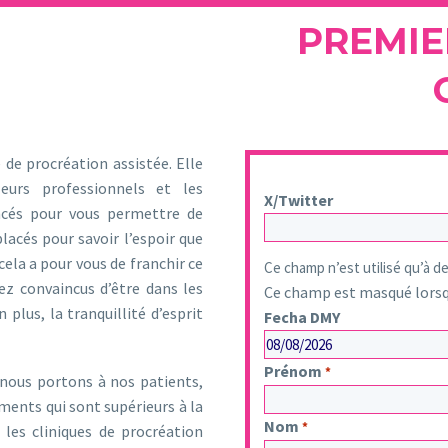
PREMIE
 de procréation assistée. Elle
eurs professionnels et les
X/Twitter
ncés pour vous permettre de
lacés pour savoir l’espoir que
ela a pour vous de franchir ce
Ce champ n’est utilisé qu’à de
ez convaincus d’être dans les
Ce champ est masqué lorsqu
plus, la tranquillité d’esprit
Fecha DMY
JJ
Prénom
*
 nous portons à nos patients,
slash
ments qui sont supérieurs à la
MM
Nom
*
les cliniques de procréation
slash