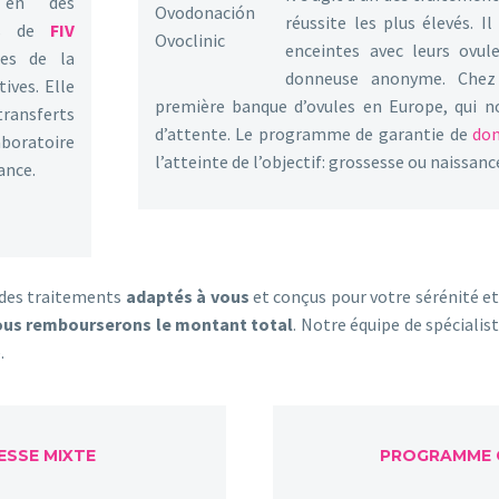
 en des
réussite les plus élevés.
les de
FIV
enceintes avec leurs ovul
tes de la
donneuse anonyme. Chez 
ives. Elle
première banque d’ovules en Europe, qui no
ansferts
d’attente. Le programme de garantie de
don
boratoire
l’atteinte de l’objectif: grossesse ou naissanc
ance.
c des traitements
adaptés à vous
et conçus pour votre sérénité et
ous rembourserons le montant total
. Notre équipe de spécialis
.
SSE MIXTE
PROGRAMME G