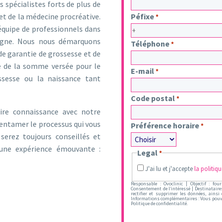
s spécialistes forts de plus de
AAAA
et de la médecine procréative.
Péfixe
*
équipe de professionnels dans
pagne. Nous nous démarquons
Téléphone
*
e garantie de grossesse et de
té de la somme versée pour le
E-mail
*
ssesse ou la naissance tant
Code postal
*
ire connaissance avec notre
’entamer le processus qui vous
Préférence horaire
*
 serez toujours conseillés et
une expérience émouvante :
Legal
*
J'ai lu et j'accepte
la politiqu
Responsable : Ovoclinic | Objectif : fo
Consentement de l’intéressé | Destinataires 
rectifier et supprimer les données, ains
Informations complémentaires : Vous pouve
Politique de confidentialité.