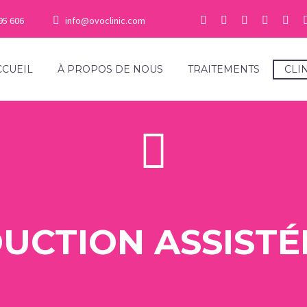
95 606
info@ovoclinic.com
CCUEIL
À PROPOS DE NOUS
TRAITEMENTS
CLI
UCTION ASSISTÉ