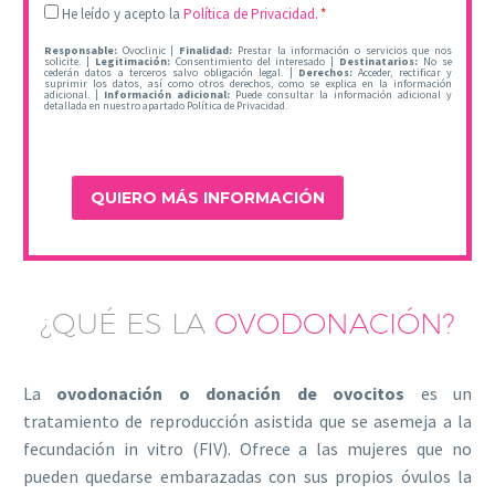
Legal
He leído y acepto la
Política de Privacidad.
*
*
Responsable:
Ovoclinic |
Finalidad:
Prestar la información o servicios que nos
solicite. |
Legitimación:
Consentimiento del interesado |
Destinatarios:
No se
cederán datos a terceros salvo obligación legal. |
Derechos:
Acceder, rectificar y
suprimir los datos, así como otros derechos, como se explica en la información
adicional. |
Información adicional:
Puede consultar la información adicional y
detallada en nuestro apartado Política de Privacidad.
¿QUÉ ES LA
OVODONACIÓN?
La
ovodonación o donación de ovocitos
es un
tratamiento de reproducción asistida que se asemeja a la
fecundación in vitro (FIV). Ofrece a las mujeres que no
pueden quedarse embarazadas con sus propios óvulos la