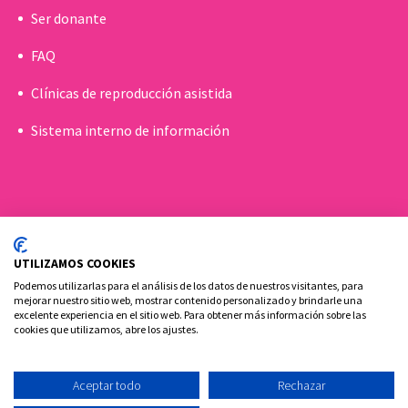
Ser donante
FAQ
Clínicas de reproducción asistida
Sistema interno de información
UTILIZAMOS COOKIES
Podemos utilizarlas para el análisis de los datos de nuestros visitantes, para
mejorar nuestro sitio web, mostrar contenido personalizado y brindarle una
excelente experiencia en el sitio web. Para obtener más información sobre las
cookies que utilizamos, abre los ajustes.
Política de cookies
Aviso Legal y Privacidad
Contacto
Aceptar todo
Rechazar