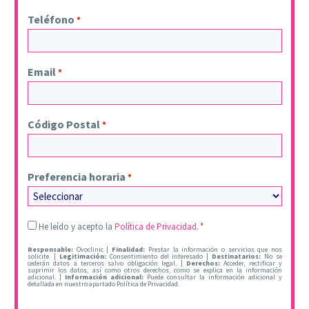
Teléfono
*
Email
*
Código Postal
*
Preferencia horaria
*
Legal
He leído y acepto la
Política de Privacidad.
*
*
Responsable:
Ovoclinic |
Finalidad:
Prestar la información o servicios que nos
solicite. |
Legitimación:
Consentimiento del interesado |
Destinatarios:
No se
cederán datos a terceros salvo obligación legal. |
Derechos:
Acceder, rectificar y
suprimir los datos, así como otros derechos, como se explica en la información
adicional. |
Información adicional:
Puede consultar la información adicional y
detallada en nuestro apartado Política de Privacidad.