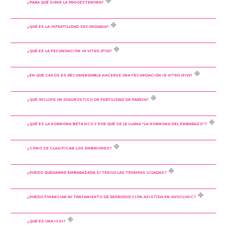
¿PARA QUÉ SIRVE LA PROGESTERONA?
¿QUÉ ES LA INFERTILIDAD SECUNDARIA?
¿QUÉ ES LA FECUNDACIÓN IN VITRO (FIV)?
¿EN QUÉ CASOS ES RECOMENDABLE HACERSE UNA FECUNDACIÓN IN VITRO (FIV)?
¿QUÉ INCLUYE UN DIAGNÓSTICO DE FERTILIDAD DE PAREJA?
¿QUÉ ES LA HORMONA BETA HCG Y POR QUÉ SE LE LLAMA “LA HORMONA DEL EMBARAZO”?
¿CÓMO SE CLASIFICAN LOS EMBRIONES?
¿PUEDO QUEDARME EMBARAZADA SI TENGO LAS TROMPAS LIGADAS?
¿PUEDO FINANCIAR MI TRATAMIENTO DE REPRODUCCIÓN ASISTIDA EN OVOCLINIC?
¿QUÉ ES UNA ICSI?