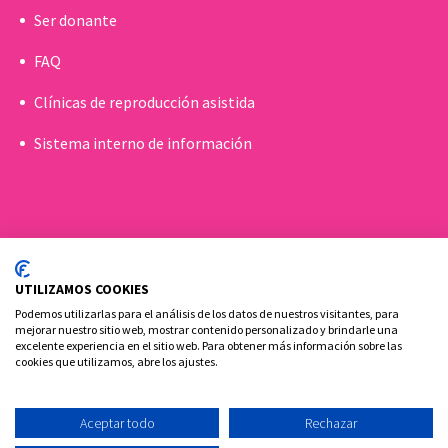
Ser donante
FAQ
Clínicas de reproducción asistida
Sistema interno de información
UTILIZAMOS COOKIES
Podemos utilizarlas para el análisis de los datos de nuestros visitantes, para
mejorar nuestro sitio web, mostrar contenido personalizado y brindarle una
excelente experiencia en el sitio web. Para obtener más información sobre las
cookies que utilizamos, abre los ajustes.
Política de cookies
Aviso Legal y Privacidad
Contacto
Aceptar todo
Rechazar