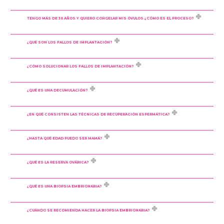
TENGO MÁS DE 30 AÑOS Y QUIERO CONGELAR MIS ÓVULOS ¿CÓMO ES EL PROCESO?
¿QUÉ SON LOS FALLOS DE IMPLANTACIÓN?
¿CÓMO SOLUCIONAR LOS FALLOS DE IMPLANTACIÓN?
¿QUÉ ES UNA DECUMULACIÓN?
¿EN QUÉ CONSISTEN LAS TÉCNICAS DE RECUPERACIÓN ESPERMÁTICA?
¿HASTA QUÉ EDAD PUEDO SER MAMÁ?
¿QUÉ ES LA RESERVA OVÁRICA?
¿QUÉ ES UNA BIOPSIA EMBRIONARIA?
¿CUÁNDO SE RECOMIENDA HACER LA BIOPSIA EMBRIONARIA?