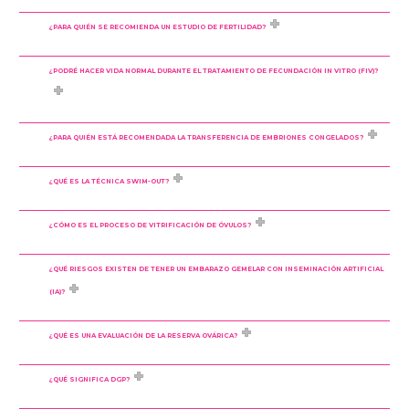
¿PARA QUIÉN SE RECOMIENDA UN ESTUDIO DE FERTILIDAD?
¿PODRÉ HACER VIDA NORMAL DURANTE EL TRATAMIENTO DE FECUNDACIÓN IN VITRO (FIV)?⁣
¿PARA QUIÉN ESTÁ RECOMENDADA LA TRANSFERENCIA DE EMBRIONES CONGELADOS?
¿QUÉ ES LA TÉCNICA SWIM-OUT?
¿CÓMO ES EL PROCESO DE VITRIFICACIÓN DE ÓVULOS?
¿QUÉ RIESGOS EXISTEN DE TENER UN EMBARAZO GEMELAR CON INSEMINACIÓN ARTIFICIAL
(IA)?
¿QUÉ ES UNA EVALUACIÓN DE LA RESERVA OVÁRICA?
¿QUÉ SIGNIFICA DGP?