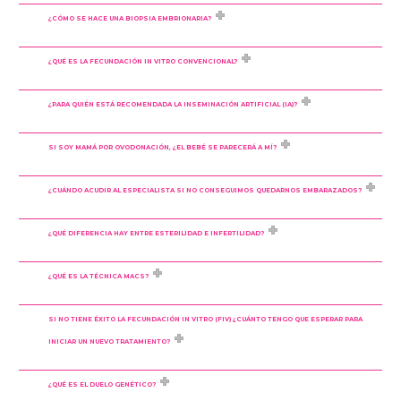
¿CÓMO SE HACE UNA BIOPSIA EMBRIONARIA?
¿QUÉ ES LA FECUNDACIÓN IN VITRO CONVENCIONAL?
¿PARA QUIÉN ESTÁ RECOMENDADA LA INSEMINACIÓN ARTIFICIAL (IA)?
SI SOY MAMÁ POR OVODONACIÓN, ¿EL BEBÉ SE PARECERÁ A MÍ?
¿CUÁNDO ACUDIR AL ESPECIALISTA SI NO CONSEGUIMOS QUEDARNOS EMBARAZADOS?
¿QUÉ DIFERENCIA HAY ENTRE ESTERILIDAD E INFERTILIDAD?
¿QUÉ ES LA TÉCNICA MACS?
SI NO TIENE ÉXITO LA FECUNDACIÓN IN VITRO (FIV) ¿CUÁNTO TENGO QUE ESPERAR PARA
INICIAR UN NUEVO TRATAMIENTO?
¿QUÉ ES EL DUELO GENÉTICO?