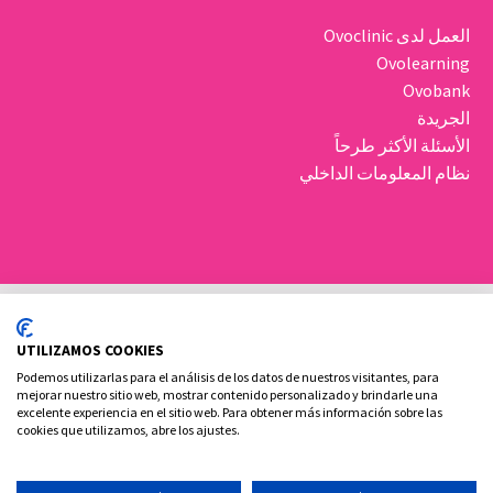
العمل لدى Ovoclinic
Ovolearning
Ovobank
الجريدة
الأسئلة الأكثر طرحاً
نظام المعلومات الداخلي
UTILIZAMOS COOKIES
Podemos utilizarlas para el análisis de los datos de nuestros visitantes, para
mejorar nuestro sitio web, mostrar contenido personalizado y brindarle una
excelente experiencia en el sitio web. Para obtener más información sobre las
سياسة ملفات تعريف الارتباط
الإشعار القانوني والخصوصية
cookies que utilizamos, abre los ajustes.
الاتصال بنا