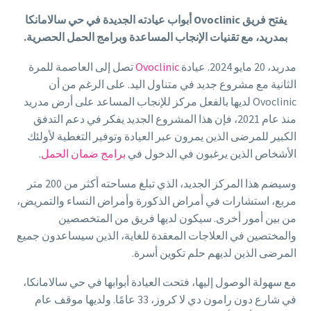
يفتح فريق Ovoclinic أبواب عيادته الجديدة في حي سالامانكا
بمدريد، مع تقنيات الإنجاب المساعدة وبرامج الحمل الحصرية.
مدريد، 20 مايو 2024. عيادة
Ovoclinic
تصل إلى العاصمة للمرة
الثانية مع مشروع جديد في متناول اليد. على الرغم من أن
Ovoclinic لديها بالفعل مركز للإنجاب المساعد على أرض مدريد
منذ عام 2021، فإن هذا المشروع الجديد يفكر في دعم التدفق
الكبير للمرضى الذين يمرون عبر العيادة وتوفير التغطية لأولئك
الأشخاص الذين يرغبون في الدخول في
برامج ضمان الحمل
.
وسيضم هذا المركز الجديد، الذي تبلغ مساحته أكثر من 200 متر
مربع، استشارات في أمراض الذكورة وأمراض النساء والتمريض،
من بين أمور أخرى. سيكون لديها فريق من المتخصصين
والمختصين في العلاجات المعقدة للغاية، الذين سيساعدون جميع
المرضى الذين لديهم حلم تكوين أسرة.
مع سهولة الوصول إليها، فتحت العيادة أبوابها في حي سالامانكا،
في شارع دون رامون دي لا كروز، 33 عامًا. ولديها موقف عام