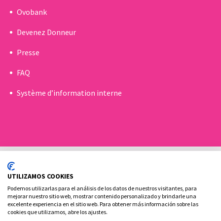
Ovobank
Devenez Donneur
Presse
FAQ
Système d’information interne
UTILIZAMOS COOKIES
Podemos utilizarlas para el análisis de los datos de nuestros visitantes, para
mejorar nuestro sitio web, mostrar contenido personalizado y brindarle una
excelente experiencia en el sitio web. Para obtener más información sobre las
Politique de Cookies
Politique de confidentialité
cookies que utilizamos, abre los ajustes.
Contact