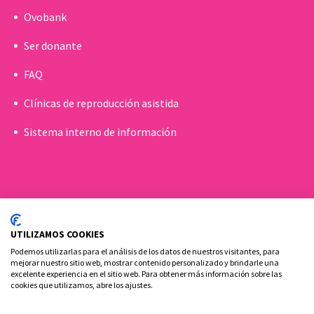
Ovobank
Ser donante
FAQ
Clínicas de reproducción asistida
Sistema interno de información
UTILIZAMOS COOKIES
Podemos utilizarlas para el análisis de los datos de nuestros visitantes, para
mejorar nuestro sitio web, mostrar contenido personalizado y brindarle una
excelente experiencia en el sitio web. Para obtener más información sobre las
cookies que utilizamos, abre los ajustes.
Política de cookies
Aviso Legal y Privacidad
Contacto