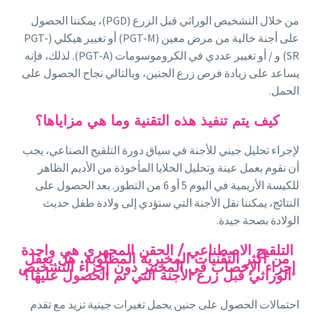
من خلال التشخيص الوراثي قبل الزرع (PGD)، يمكننا الحصول
على أجنة خالية من مرض معين (PGT-M) أو تغيير هيكلي (PGT-
SR) و / أو تغيير عددي في الكروموسومات (PGT-A). لذلك، فإنه
يساعد على زيادة فرص زرع الجنين، وبالتالي نجاح الحصول على
الحمل.
كيف يتم تنفيذ هذه التقنية وما هي مزاياها؟
لإجراء تحليل جيني للأجنة في سياق دورة التلقيح الصناعي، يجب
أن نقوم بعمل عينة وتحليل الخلايا المأخوذة من الأديم الظاهر
للكيسة الأريمية في اليوم 5 أو 6 من التطور. بعد الحصول على
النتائج، يمكننا نقل الأجنة التي ستؤدي إلى ولادة طفل حديث
الولادة بصحة جيدة.
التلقيح الاصطناعي / الحقن المجهري هي واحدة
من أكثر التقنيات المخبرية المطلوبة. هل يعقل
إجراء الإخصاب في المختبر دون إجراء التشخيص
الوراثي قبل زرع الأجنة التي تم الحصول عليها؟
احتمالات الحصول على جنين يحمل تغيرات جينية تزيد مع تقدم