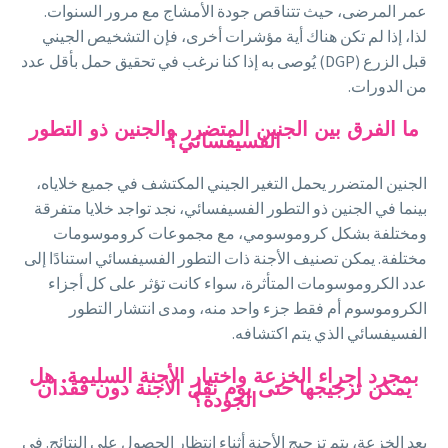
عمر المرضى، حيث تتناقص جودة الأمشاج مع مرور السنوات.
لذا، إذا لم تكن هناك أية مؤشرات أخرى، فإن التشخيص الجيني
قبل الزرع (DGP) يُوصى به إذا كنا نرغب في تحقيق حمل بأقل عدد
من الدورات.
ما الفرق بين الجنين المتضرر والجنين ذو التطور
الفسيفسائي؟
الجنين المتضرر يحمل التغير الجيني المكتشف في جميع خلاياه،
بينما في الجنين ذو التطور الفسيفسائي، نجد تواجد خلايا متفرقة
ومختلفة بشكل كروموسومي، مع مجموعات كروموسومات
مختلفة. يمكن تصنيف الأجنة ذات التطور الفسيفسائي استنادًا إلى
عدد الكروموسومات المتأثرة، سواء كانت تؤثر على كل أجزاء
الكروموسوم أم فقط جزء واحد منه، ومدى انتشار التطور
الفسيفسائي الذي يتم اكتشافه.
بمجرد إجراء الخزعة واختيار الأجنة السليمة. هل
يمكن تزجيجها حتى يوم نقل الأجنة دون فقدان
الجودة؟
بعد الخزعة، يتم تزجيج الأجنة أثناء انتظار الحصول على النتائج. في