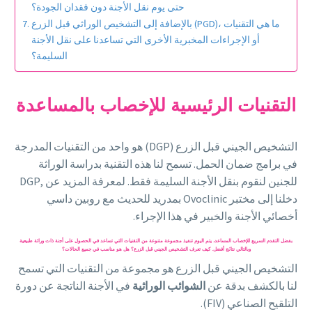
حتى يوم نقل الأجنة دون فقدان الجودة؟
بالإضافة إلى التشخيص الوراثي قبل الزرع (PGD)، ما هي التقنيات
أو الإجراءات المخبرية الأخرى التي تساعدنا على نقل الأجنة
السليمة؟
التقنيات الرئيسية للإخصاب بالمساعدة
التشخيص الجيني قبل الزرع (DGP) هو واحد من التقنيات المدرجة
في برامج ضمان الحمل. تسمح لنا هذه التقنية بدراسة الوراثة
للجنين لنقوم بنقل الأجنة السليمة فقط. لمعرفة المزيد عن ,DGP
دخلنا إلى مختبر Ovoclinic بمدريد للحديث مع روبين داسي
أخصائي الأجنة والخبير في هذا الإجراء.
بفضل التقدم السريع للإخصاب المساعد، يتم اليوم تنفيذ مجموعة متنوعة من التقنيات التي تساعد في الحصول على أجنة ذات وراثة طبيعية
وبالتالي نتائج أفضل. كيف تعرف التشخيص الجيني قبل الزرع؟ هل هو مناسب في جميع الحالات؟
التشخيص الجيني قبل الزرع هو مجموعة من التقنيات التي تسمح
لنا بالكشف بدقة عن
الشوائب الوراثية
في الأجنة الناتجة عن دورة
التلقيح الصناعي (FIV).