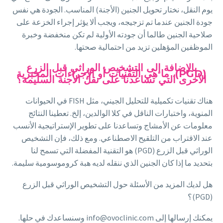
يوم النقل، نختار تحويل الجنين (الأجنة) المناسب. الجودة هي نفس
جودة الجنين عندما تم تزجيجه، ويجب ألا يؤثر إجراء الخزعة على
صلاحية الجنين طالما أن جودته الأولية لم تكن منخفضة وخبرة
الموظفين المؤهلين تزيد من احتمالية صحتها.
بالإضافة إلى التشخيص الوراثي قبل الزرع
(PGD)، ما هي التقنيات أو الإجراءات المخبرية
الأخرى التي تساعدنا على نقل الأجنة السليمة؟
هناك تقنيات تكميلية للتحليل الجيني، مثل FISH في الحيوانات
المنوية، واختبارات الناقل في كلا الوالدين، إلخ. تعطينا النتائج
معلومات عن الأمشاج وتساعدنا على تطوير الإستراتيجية الأنسب
عند الاقتراب من التلقيح الاصطناعي. ومع ذلك، فإن التشخيص
الوراثي قبل الزرع (PGD) هو التقنية المفضلة التي تسمح لنا
بتحديد ما إذا كان الجنين الذي ننقله لديه هبة كروموسومية سليمة.
هل لديك المزيد من الأسئلة حول التشخيص الوراثي قبل الزرع
(PGD)؟
يمكنك إرسالها إلى info@ovoclinic.com وسنساعدك في حلها.