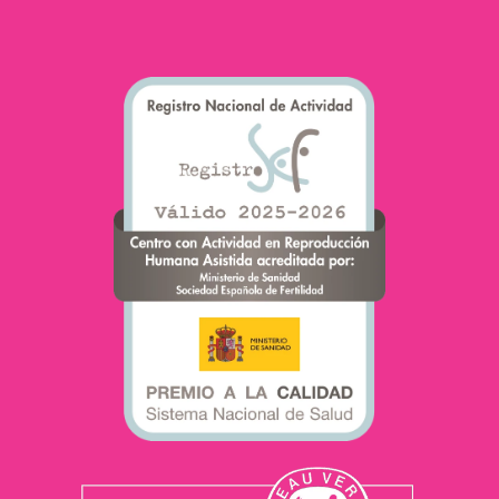
que, ao alterar o
equilíbrio hormonal,
dificultam a ovulação e
afetam o esperma.