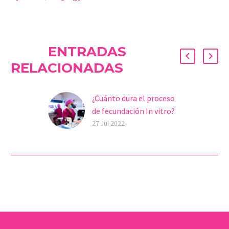
ENTRADAS
RELACIONADAS
¿Cuánto dura el proceso
de fecundación In vitro?
Iniciar un proceso o
27 Jul 2022
tratamiento de
Fecundación in Vitro (FIV)
es una decisión muy
importante para
cualquier mujer o
pareja….