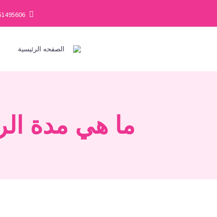
51495606
الصفحه الرئيسية
ف
ما هي مدة الرا