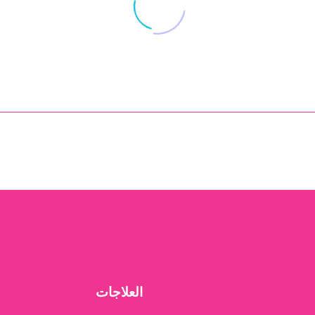
الاختلافات بين التلقيح
لماذا يسمى التخص
الاصطناعي والتخصيب في
المختبر بالتخصيب
المختبر
الاصطناعي؟
17 أبريل 2023
12 مارس 2021
تشمل المساعدة على
تعتبر التلقيح الاص
الإنجاب مجموعة من
التسمية الشائعة لع
العلاجات الطبية التي تهدف
التلقيح في المختبر 
إلى تحقيق الحمل في حالة
يُعرف بـ ión in
وجود مشاكل في الخصوبة،
Vitro (FIV). في الواقع،…
سواء…
العلاجات