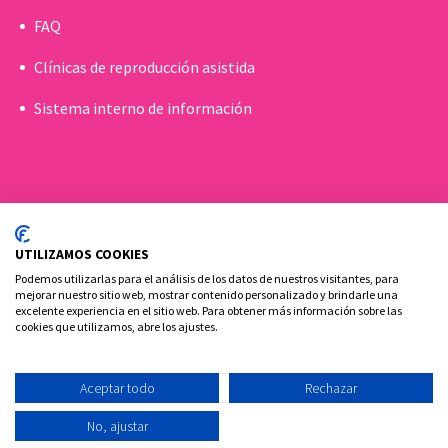
FAQ
Clínicas de reproducción asistida
Sistema interno de información
UTILIZAMOS COOKIES
Podemos utilizarlas para el análisis de los datos de nuestros visitantes, para
mejorar nuestro sitio web, mostrar contenido personalizado y brindarle una
excelente experiencia en el sitio web. Para obtener más información sobre las
cookies que utilizamos, abre los ajustes.
Política de cookies
Aviso Legal y Privacidad
Contacto
Aceptar todo
Rechazar
Ovoclinic ©2026
No, ajustar