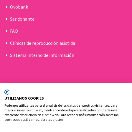
Ovobank
Ser donante
FAQ
Clínicas de reproducción asistida
Sistema interno de información
UTILIZAMOS COOKIES
Podemos utilizarlas para el análisis de los datos de nuestros visitantes, para
mejorar nuestro sitio web, mostrar contenido personalizado y brindarle una
excelente experiencia en el sitio web. Para obtener más información sobre las
cookies que utilizamos, abre los ajustes.
Política de cookies
Aviso Legal y Privacidad
Contacto