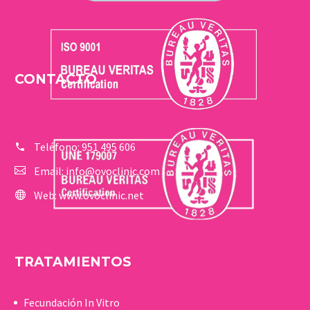
CONTACTO
Teléfono:
951 495 606
Email:
info@ovoclinic.com
Web:
www.ovoclinic.net
TRATAMIENTOS
Fecundación In Vitro