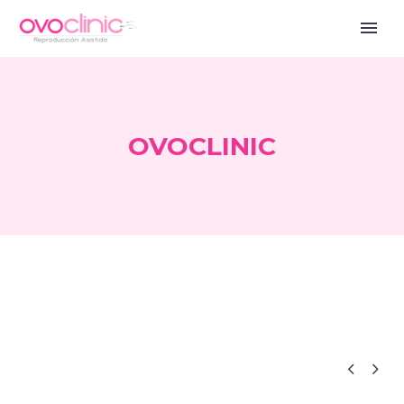
OVOCLINIC


Blog ES