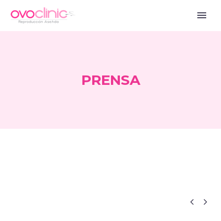
PRENSA


Blog ES