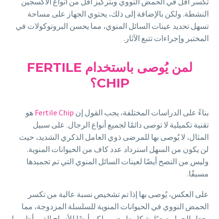
تكسر أقل في الحمض النووي وبتركيز أقل من أنواع الأكسجين
النشطة. ولكن بالإضافة إلى ذلك، يحتوي الجهاز على مساحة
تسهل تحديد عينات السائل المنوي، مما يحسن البروتوكولات في
المختبر وإجراءات تتبع الآثار.
لمن يُوصى باستخدام FERTILE
CHIP؟
بناءً على الدراسات المختلفة، يجب القول إن
Fertile Chip
هو
تقنية تكميلية لا توصى دائمًا لجميع أنواع الرجال. على سبيل
المثال، لا يُوصى بها للمرضى ذوي العامل الذكري الشديد، حيث
لن يكون من السهل استرداد عدد كاف من الحيوانات المنوية.
وليس من النصح أيضًا لعينات السائل المنوي التي تم تجميدها
مسبقًا.
على العكس، يُوصى بها إذا تم تشخيص نسبة عالية من تكسر
الحمض النووي في الحيوانات المنوية للسلسلة المزدوجة، مما
يجعل الحمل صعبًا بشكل طبيعي. ولكن أيضًا للأزواج الذين أظهروا