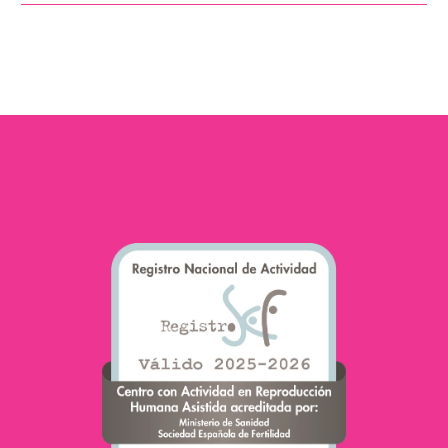
التحرك بشكل فعال نحو
البويضة، مما يقلل…