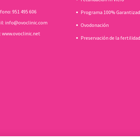
éfono:
951 495 606
Programa 100% Garantiza
il:
info@ovoclinic.com
Ovodonación
:
www.ovoclinic.net
Preservación de la fertilida