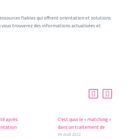
essources fiables qui offrent orientation et solutions
ù vous trouverez des informations actualisées et
ité après
C’est quoi le « matching »
antation
dans un traitement de
don d’ovules?
09 Août 2022