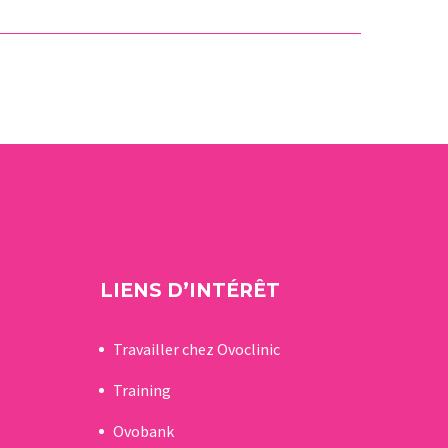
les
étiques
s
on des
étiques
nts joue
tiel dans
tion de
 de
LIENS D’INTÉRÊT
…
Travailler chez Ovoclinic
Training
Ovobank