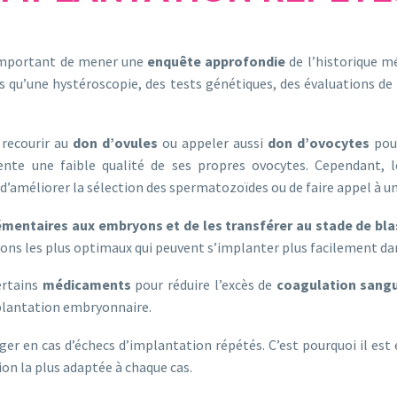
s important de mener une
enquête approfondie
de l’historique m
es qu’une hystéroscopie, des tests génétiques, des évaluations d
 recourir au
don d’ovules
ou appeler aussi
don d’ovocytes
pour
e une faible qualité de ses propres ovocytes. Cependant, le
 d’améliorer la sélection des spermatozoïdes ou de faire appel à u
plémentaires aux embryons et de les transférer au stade de bl
yons les plus optimaux qui peuvent s’implanter plus facilement dan
rtains
médicaments
pour réduire l’excès de
coagulation sang
plantation embryonnaire.
er en cas d’échecs d’implantation répétés. C’est pourquoi il est
on la plus adaptée à chaque cas.