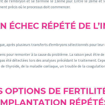
t de l’embryon et se termine le 13ème jour. Entre le 2ème et le 
oment précis où le processus doit commencer.
UN ÉCHEC RÉPÉTÉ DE L’
e, après plusieurs transferts d’embryons sélectionnés pour leur q
xamens pour remonter à la cause du problème. La raison peut être
e pas été détectées lors des analyses précédant le traitement. Ce
e thyroïde, de la maladie cœliaque, un trouble de la coagulati
 OPTIONS DE FERTILIT
IMPLANTATION RÉPÉTÉ