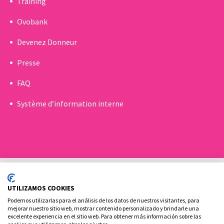
Training
Ovobank
Devenez Donneur
Presse
FAQ
Système d’information interne
UTILIZAMOS COOKIES
Podemos utilizarlas para el análisis de los datos de nuestros visitantes, para
mejorar nuestro sitio web, mostrar contenido personalizado y brindarle una
excelente experiencia en el sitio web. Para obtener más información sobre las
Politique de Cookies
Politique de confidentialité