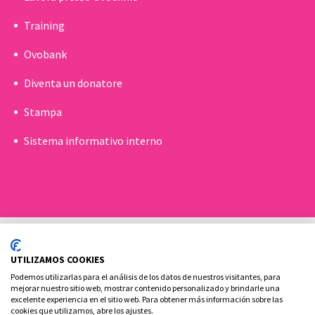
Training
Ovobank
Diventa un donatore
Stampa
Sistema informativo interno
UTILIZAMOS COOKIES
Podemos utilizarlas para el análisis de los datos de nuestros visitantes, para
mejorar nuestro sitio web, mostrar contenido personalizado y brindarle una
excelente experiencia en el sitio web. Para obtener más información sobre las
Politica sui cookie
Aviso legale e Informativa sulla privacy
cookies que utilizamos, abre los ajustes.