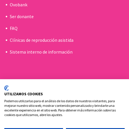
Ovobank
Ser donante
FAQ
Clínicas de reproducción asistida
Sistema interno de información
UTILIZAMOS COOKIES
Podemos utilizarlas para el análisis de los datos de nuestros visitantes, para
mejorar nuestro sitio web, mostrar contenido personalizado y brindarle una
excelente experiencia en el sitio web. Para obtener más información sobre las
cookies que utilizamos, abre los ajustes.
Política de cookies
Aviso Legal y Privacidad
Contacto